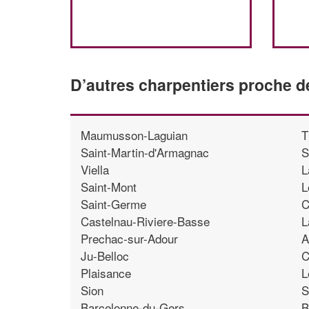
D’autres charpentiers proche d
Maumusson-Laguian
T
Saint-Martin-d'Armagnac
S
Viella
L
Saint-Mont
L
Saint-Germe
C
Castelnau-Riviere-Basse
L
Prechac-sur-Adour
A
Ju-Belloc
C
Plaisance
L
Sion
S
Barcelonne-du-Gers
B