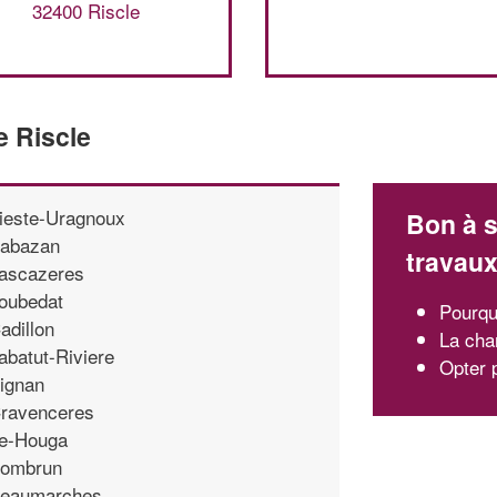
32400 Riscle
e Riscle
ieste-Uragnoux
Bon à s
abazan
travau
ascazeres
oubedat
Pourqu
adillon
La cha
abatut-Riviere
Opter p
ignan
ravenceres
e-Houga
ombrun
eaumarches