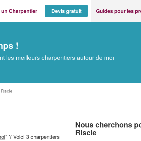
 un Charpentier
Devis gratuit
Guides pour les p
mps !
t les meilleurs charpentiers autour de moi
>
Riscle
Nous cherchons pou
Riscle
moi
" ? Voici 3 charpentiers