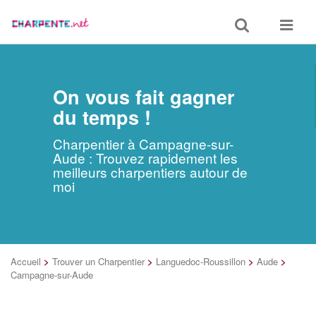
Toggle
Toggle
search
navigat
On vous fait gagner
du temps !
Charpentier à Campagne-sur-
Aude : Trouvez rapidement les
meilleurs charpentiers autour de
moi
Accueil
>
Trouver un Charpentier
>
Languedoc-Roussillon
>
Aude
>
Campagne-sur-Aude