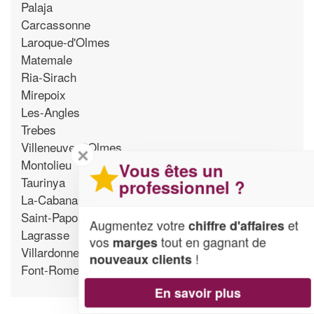
Palaja
Carcassonne
Laroque-d'Olmes
Matemale
Ria-Sirach
Mirepoix
Les-Angles
Trebes
Villeneuve-d'Olmes
✕
Montolieu
Vous êtes un
Taurinya
professionnel ?
La-Cabanasse
Saint-Papoul
Augmentez votre
et
chiffre d'affaires
Lagrasse
vos
tout en gagnant de
marges
Villardonnel
!
nouveaux clients
Font-Romeu-Odeillo-Via
En savoir plus