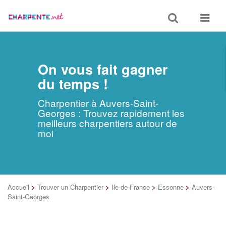
Toggle
Toggle
search
navigat
On vous fait gagner
du temps !
Charpentier à Auvers-Saint-
Georges : Trouvez rapidement les
meilleurs charpentiers autour de
moi
Accueil
>
Trouver un Charpentier
>
Ile-de-France
>
Essonne
>
Auvers-
Saint-Georges