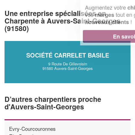
Augmentez votre
et
chiffre d'affaires
Une entreprise spécialisées en
vos
tout en gagnant de
marges
Charpente à Auvers-Saint-Georges
!
nouveaux clients
(91580)
En savoir plus
SOCIÉTÉ CARRELET BASILE
9 Route De Gillevoisin
91580 Auvers-Saint-Georges
D’autres charpentiers proche
d'Auvers-Saint-Georges
Evry-Courcouronnes