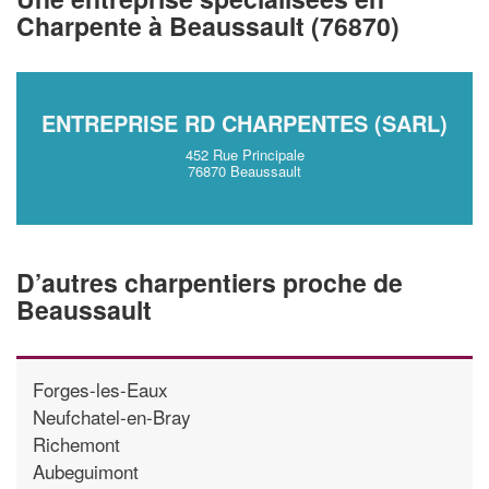
vos
tout en gagnant de
marges
Charpente à Beaussault (76870)
!
nouveaux clients
En savoir plus
ENTREPRISE RD CHARPENTES (SARL)
452 Rue Principale
76870 Beaussault
D’autres charpentiers proche de
Beaussault
Forges-les-Eaux
Neufchatel-en-Bray
Richemont
Aubeguimont