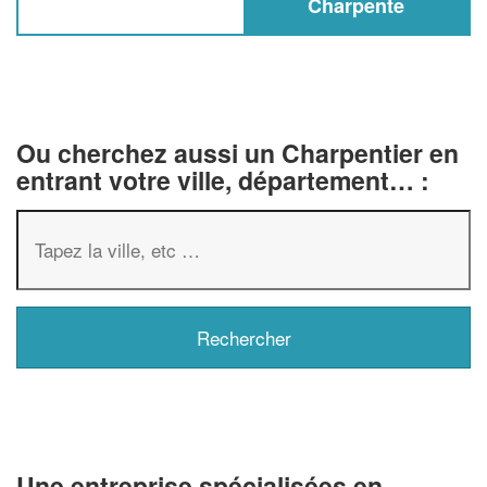
Charpente
Ou cherchez aussi un Charpentier en
entrant votre ville, département… :
✕
Vous êtes un
professionnel ?
Augmentez votre
chiffre d'affai
Une entreprise spécialisées en