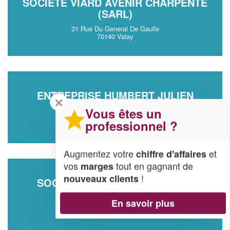
SOCIÉTÉ VIARD AVENIR CHARPENTE
(SARL)
31 Rue Du General De Gaulle
70140 Valay
ENTREPRISE HUMBERT JULIEN
✕
Vous êtes un
6 Rue Des Creuses
70290 Plancher-Bas
professionnel ?
Augmentez votre
et
chiffre d'affaires
vos
tout en gagnant de
marges
!
nouveaux clients
SOCIÉTÉ BEAULIEU JONATHAN
5 Rue Des Rosiers
En savoir plus
70000 Vaivre-et-Montoille