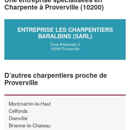
vos
tout en gagnant de
marges
Charpente à Proverville (10200)
!
nouveaux clients
En savoir plus
ENTREPRISE LES CHARPENTIERS
BARALBINS (SARL)
Zone Artisanale 3
10200 Proverville
D’autres charpentiers proche de
Proverville
Montmartin-le-Haut
Ceffonds
Dienville
Brienne-le-Chateau