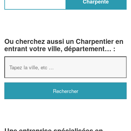
Charpente
Ou cherchez aussi un Charpentier en
entrant votre ville, département… :
✕
Vous êtes un
professionnel ?
Augmentez votre
chiffre d'affaire
Une entreprise spécialisées en