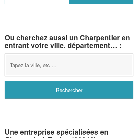
Ou cherchez aussi un Charpentier en
entrant votre ville, département… :
✕
Vous êtes un
professionnel 
Une entreprise spécialisées en
Augmentez votre
chiffre d'