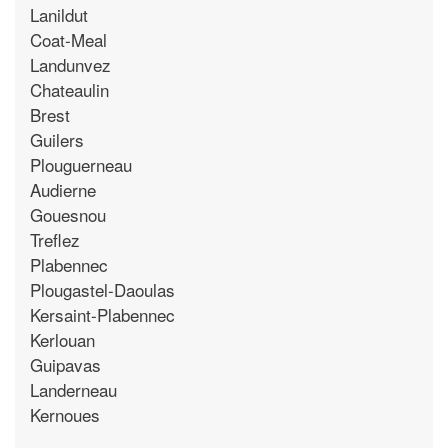
Lanildut
Coat-Meal
Landunvez
Chateaulin
Brest
Guilers
Plouguerneau
Audierne
Gouesnou
Treflez
Plabennec
Plougastel-Daoulas
Kersaint-Plabennec
Kerlouan
Guipavas
Landerneau
Kernoues