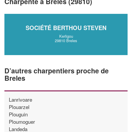
Charpente à Breles (29810)
vos
tout en gagnan
marges
!
nouveaux clients
En savoir plus
SOCIÉTÉ BERTHOU STEVEN
Kerligou
29810 Breles
D’autres charpentiers proche de
Breles
Lanrivoare
Plouarzel
Plouguin
Ploumoguer
Landeda