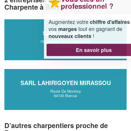
professionnel ?
Charpente à Barcus (64130)
Augmentez votre
et
chiffre d'affaires
vos
tout en gagnant de
marges
SARL CLAVERIE
!
nouveaux clients
151 Chemin De Xerberroborda
64130 Barcus
En savoir plus
SARL LAHIRIGOYEN MIRASSOU
Route De Montory
64130 Barcus
D’autres charpentiers proche de