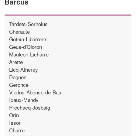
Barcus
Tardets-Sorholus
Cheraute
Gotein-Libarrenx
Geus-d'Oloron
Mauleon-Licharre
Arette
Licq-Atherey
Dognen
Geronce
Viodos-Abense-de-Bas
Idaux-Mendy
Prechacq-Josbaig
Orin
Issor
Charre