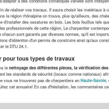
s'adapter à des conditions climatiques variées sont indispen
fin de réaliser vos travaux. Il saura choisir les matériaux à 
ans la région rhônalpine on trouve, plus qu'ailleurs, des ch
le d'installer des ossatures en bois. Les bois feuillus tels q
les professionnels de cette région. Le charpentier contemporai
e chacun sont garantis par diverses normes, qu'il est import
itions d'obtention d'un permis de construire ainsi qu'aux con
er le DTU 24.1.
r pour tous types de travaux
ns le
nettoyage des différentes pièces, la vérification des
ent les standards de sécurité (locaux comme nationaux) afi
e vous ne trouverez pas de charpentiers en
,
Haute-Savoie
ltez cet annuaire! En cas d'hésitation, les commentaires cer