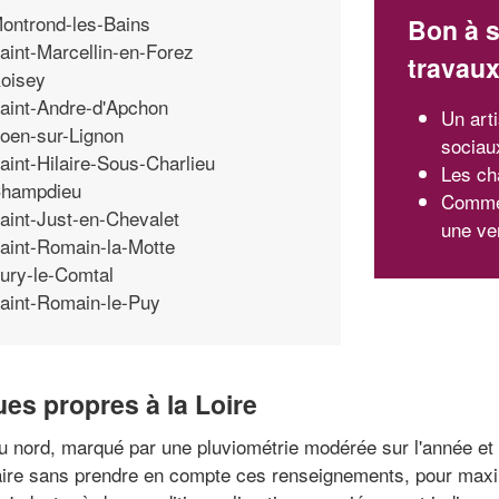
ontrond-les-Bains
Bon à s
aint-Marcellin-en-Forez
travau
oisey
aint-Andre-d'Apchon
Un art
oen-sur-Lignon
sociau
aint-Hilaire-Sous-Charlieu
Les ch
hampdieu
Commen
aint-Just-en-Chevalet
une ve
aint-Romain-la-Motte
ury-le-Comtal
aint-Romain-le-Puy
ues propres à la Loire
du nord, marqué par une pluviométrie modérée sur l'année et p
aire sans prendre en compte ces renseignements, pour maximis