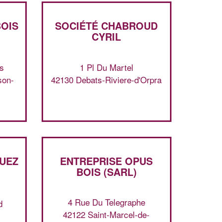
BOIS
SOCIÉTÉ CHABROUD
CYRIL
s
1 Pl Du Martel
son-
42130 Debats-Riviere-d'Orpra
✕
Vous êtes un
UEZ
ENTREPRISE OPUS
professionnel ?
BOIS (SARL)
Augmentez votre
et
chiffre d'affaires
vos
tout en gagnant de
4 Rue Du Telegraphe
marges
d
!
nouveaux clients
42122 Saint-Marcel-de-