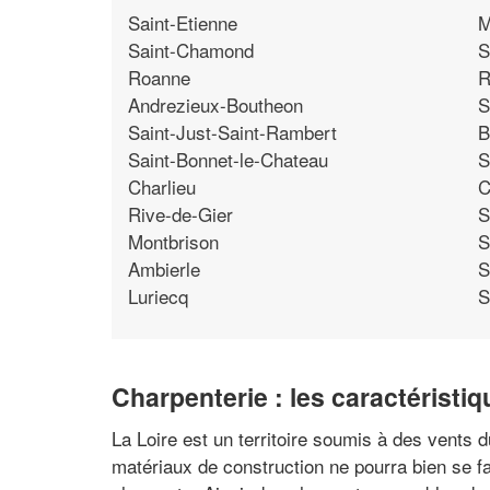
Saint-Etienne
M
Saint-Chamond
S
Roanne
R
Andrezieux-Boutheon
S
Saint-Just-Saint-Rambert
B
Saint-Bonnet-le-Chateau
S
Charlieu
C
Rive-de-Gier
S
Montbrison
S
Ambierle
S
Luriecq
S
Charpenterie : les caractéristiq
La Loire est un territoire soumis à des vents 
matériaux de construction ne pourra bien se f