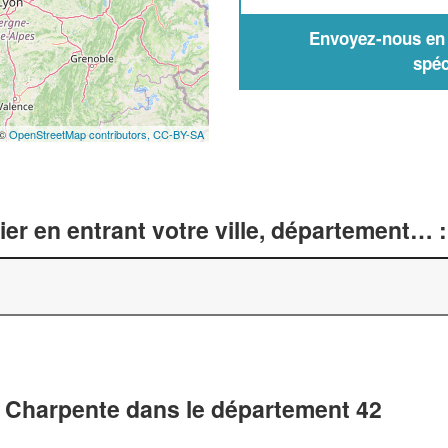
Envoyez-nous en q
spéc
 ©
OpenStreetMap contributors,
CC-BY-SA
er en entrant votre ville, département… :
n Charpente dans le département 42