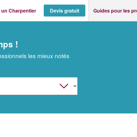
 un Charpentier
Devis gratuit
Guides pour les p
mps !
fessionnels les mieux notés