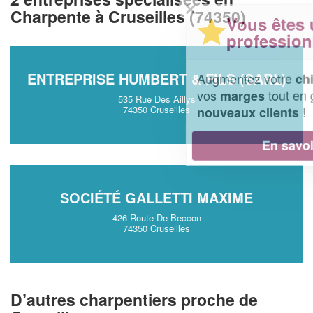
✕
Charpente à Cruseilles (74350)
Vous êtes un
professionnel ?
ENTREPRISE HUMBERT & FILS (SARL)
Augmentez votre
et
chiffre d'affaires
vos
tout en gagnant de
marges
535 Rue Des Aillys
!
74350 Cruseilles
nouveaux clients
En savoir plus
SOCIÉTÉ GALLETTI MAXIME
426 Route De Beccon
74350 Cruseilles
D’autres charpentiers proche de