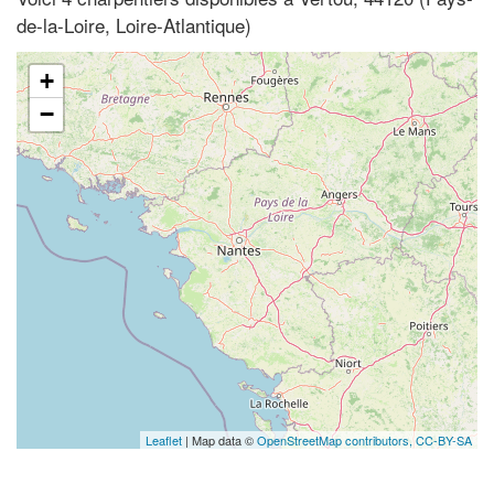
de-la-Loire, Loire-Atlantique)
+
−
Leaflet
| Map data ©
OpenStreetMap contributors,
CC-BY-SA