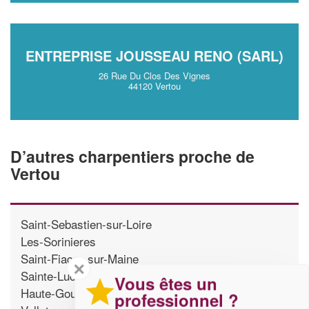
ENTREPRISE JOUSSEAU RENO (SARL)
26 Rue Du Clos Des Vignes
44120 Vertou
D’autres charpentiers proche de
Vertou
Saint-Sebastien-sur-Loire
Les-Sorinieres
Saint-Fiacre-sur-Maine
✕
Sainte-Luce-sur-Loire
Vous êtes un
Haute-Goulaine
professionnel ?