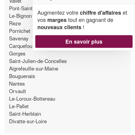
Vallet
Pont-Saint-Martin
Augmentez votre
et
chiffre d'affaires
Le-Bignon
vos
tout en gagnant de
marges
Reze
!
nouveaux clients
Pornichet
Savenay
En savoir plus
Carquefou
Gorges
Saint-Julien-de-Concelles
Aigrefeuille-sur-Maine
Bouguenais
Nantes
Orvault
Le-Loroux-Bottereau
Le-Pallet
Saint-Herblain
Divatte-sur-Loire