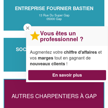
ENTREPRISE FOURNIER BASTIEN
13 Rue Du Super Gap
05000 Gap
✕
Vous êtes un
professionnel ?
SOCIÉTÉ DASTREVIGNE DAMIEN
Augmentez votre
et
chiffre d'affaires
1778 Route De Grenoble
vos
tout en gagnant de
marges
05000 Gap
!
nouveaux clients
En savoir plus
AUTRES CHARPENTIERS À GAP