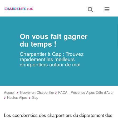
Toggle
Toggle
search
navigat
On vous fait gagner
du temps !
Charpentier à Gap : Trouvez
rapidement les meilleurs
charpentiers autour de moi
Accueil
>
Trouver un Charpentier
>
PACA - Provence Alpes Côte d'Azur
>
Hautes-Alpes
>
Gap
Les coordonnées des charpentiers du département des