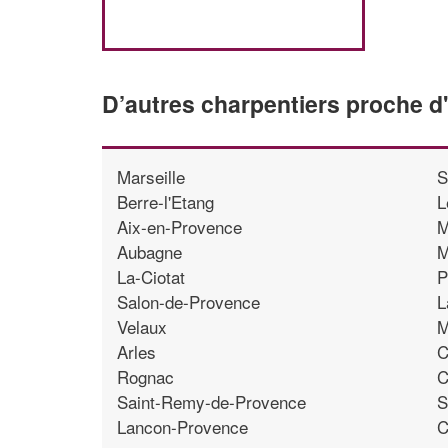
D’autres charpentiers proche d
Marseille
S
Berre-l'Etang
L
Aix-en-Provence
M
Aubagne
M
La-Ciotat
P
Salon-de-Provence
L
Velaux
M
Arles
C
Rognac
C
Saint-Remy-de-Provence
S
Lancon-Provence
C