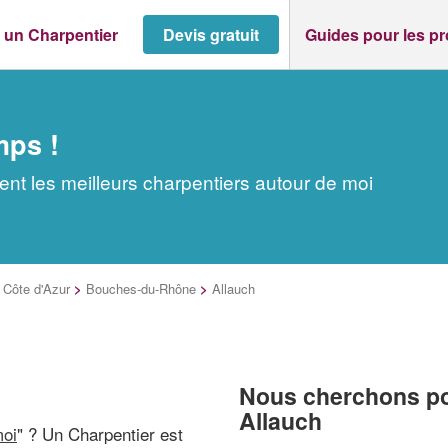
 un Charpentier
Devis gratuit
Guides pour les p
mps !
ent les meilleurs charpentiers autour de moi
Côte d'Azur
>
Bouches-du-Rhône
>
Allauch
Nous cherchons pou
Allauch
moi
" ? Un Charpentier est