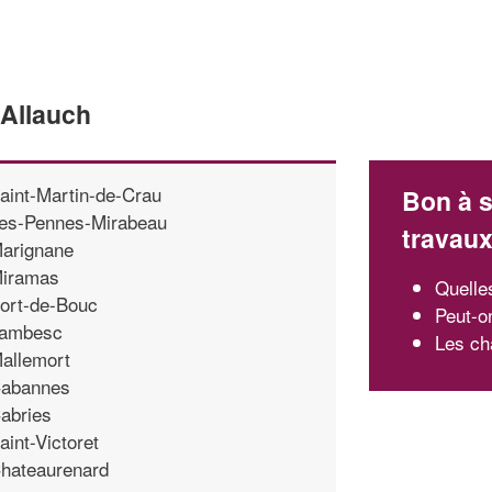
'Allauch
aint-Martin-de-Crau
Bon à s
es-Pennes-Mirabeau
travau
arignane
iramas
Quelle
ort-de-Bouc
Peut-o
ambesc
Les ch
allemort
abannes
abries
aint-Victoret
hateaurenard