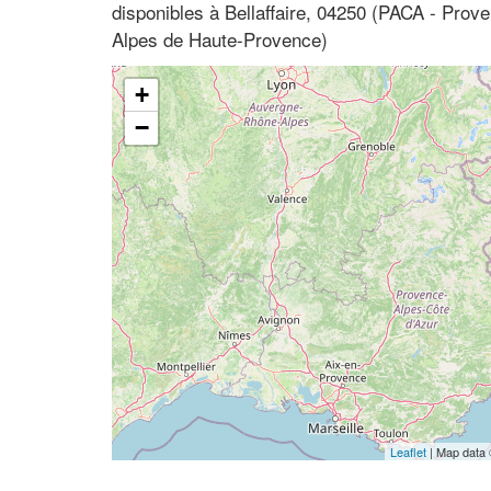
disponibles à Bellaffaire, 04250 (PACA - Prov
Alpes de Haute-Provence)
+
−
Leaflet
| Map data