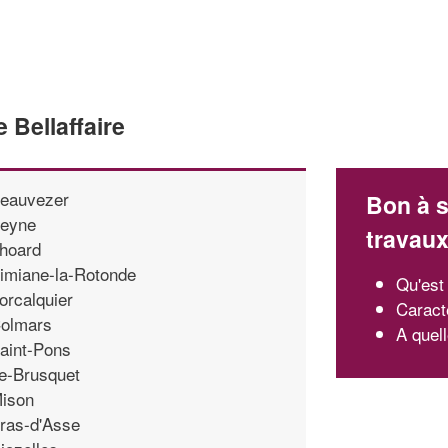
 Bellaffaire
eauvezer
Bon à s
eyne
travau
hoard
imiane-la-Rotonde
Qu'est
orcalquier
Caracté
olmars
A quel
aint-Pons
e-Brusquet
ison
ras-d'Asse