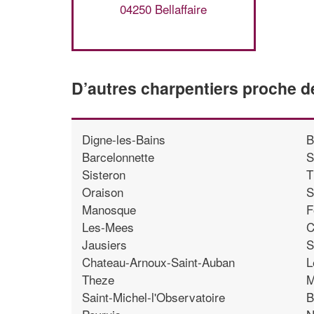
04250 Bellaffaire
D’autres charpentiers proche de
Digne-les-Bains
B
Barcelonnette
S
Sisteron
T
Oraison
S
Manosque
F
Les-Mees
C
Jausiers
S
Chateau-Arnoux-Saint-Auban
L
Theze
M
Saint-Michel-l'Observatoire
B