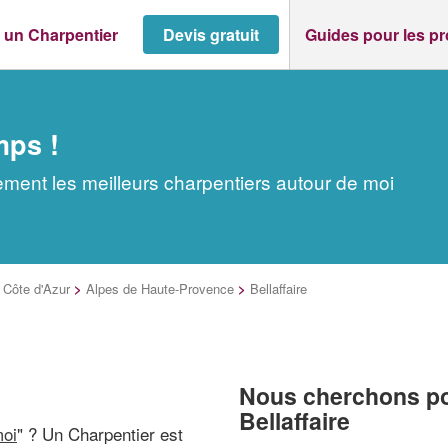
 un Charpentier
Devis gratuit
Guides pour les p
mps !
dement les meilleurs charpentiers autour de moi
Côte d'Azur
>
Alpes de Haute-Provence
>
Bellaffaire
Nous cherchons pou
Bellaffaire
moi
" ? Un Charpentier est