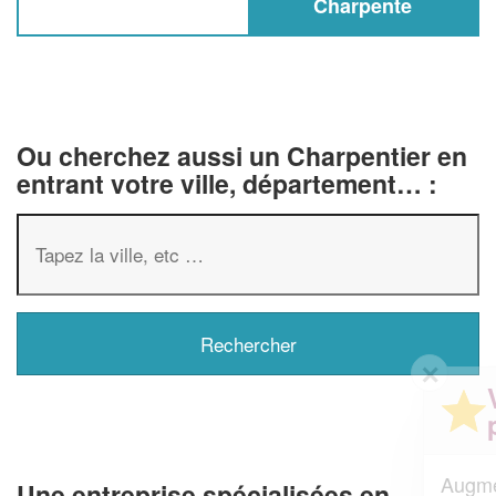
Charpente
Ou cherchez aussi un Charpentier en
entrant votre ville, département… :
✕
Vous êtes un
professionnel ?
Augmentez votre
et
chiffre d'affaires
Une entreprise spécialisées en