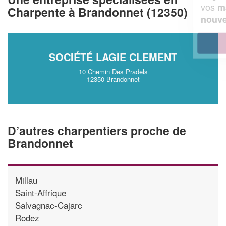
vos
tout en gagnant de
marges
Charpente à Brandonnet (12350)
!
nouveaux clients
En savoir plus
SOCIÉTÉ LAGIE CLEMENT
10 Chemin Des Pradels
12350 Brandonnet
D’autres charpentiers proche de
Brandonnet
Millau
Saint-Affrique
Salvagnac-Cajarc
Rodez