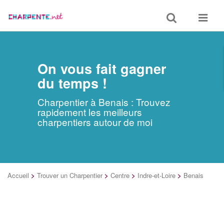
Toggle
Toggle
search
navigat
On vous fait gagner
du temps !
Charpentier à Benais : Trouvez
rapidement les meilleurs
charpentiers autour de moi
Accueil
>
Trouver un Charpentier
>
Centre
>
Indre-et-Loire
>
Benais