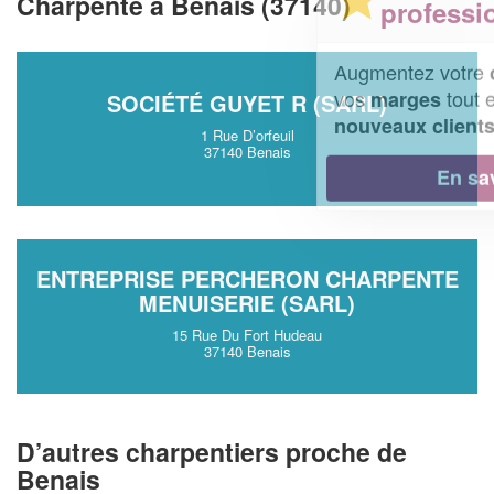
Charpente à Benais (37140)
professionnel ?
Augmentez votre
et
chiffre d'affaires
vos
tout en gagnant de
marges
SOCIÉTÉ GUYET R (SARL)
!
nouveaux clients
1 Rue D’orfeuil
37140 Benais
En savoir plus
ENTREPRISE PERCHERON CHARPENTE
MENUISERIE (SARL)
15 Rue Du Fort Hudeau
37140 Benais
D’autres charpentiers proche de
Benais