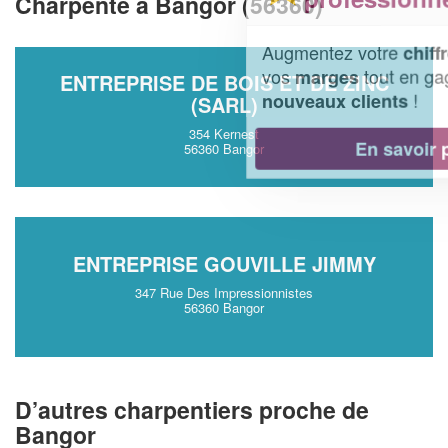
Charpente à Bangor (56360)
Augmentez votre
et
chiffre d'affaires
vos
tout en gagnant de
marges
ENTREPRISE DE BOIS ET DE ZINC
!
nouveaux clients
(SARL)
354 Kernest
En savoir plus
56360 Bangor
ENTREPRISE GOUVILLE JIMMY
347 Rue Des Impressionnistes
56360 Bangor
D’autres charpentiers proche de
Bangor