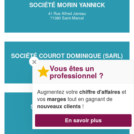
SOCIÉTÉ MORIN YANNICK
41 Rue Alfred Jarreau
71380 Saint-Marcel
SOCIÉTÉ COUROT DOMINIQUE (SARL)
✕
12 Cite Du Merle
Vous êtes un
71250 Cluny
professionnel ?
Augmentez votre
et
chiffre d'affaires
vos
tout en gagnant de
marges
!
SOCIÉTÉ DP DAVID (SAS)
nouveaux clients
Route De Chagny
En savoir plus
71150 Demigny