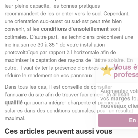
leur pleine capacité, les bonnes pratiques
recommandent de les orienter vers le sud. Cependant,
une orientation sud-ouest ou sud-est peut très bien
convenir, si les
sont
conditions d’ensoleillement
optimales. D’autre part, les techniciens préconisent une
inclinaison de 30 à 35 ° de votre installation
photovoltaïque par rapport à l’horizontale afin de
✕
maximiser la captation des rayons de l’astre solaire. En
Vous êtes un
outre, il vaut éviter la présence d’ombres qui peut
professionnel ?
réduire le rendement de vos panneaux.
Dans tous les cas, il est conseillé de consulter
Augmentez votre
et
chiffre d'affaires
l’annuaire du site afin de trouver facilement un
artisan
vos
tout en gagnant de
marges
qui pourra intégrer charpente et panneaux
qualifié
!
nouveaux clients
solaires dans des conditions optimales, pour un résultat
maximal.
En savoir plus
Ces articles peuvent aussi vous