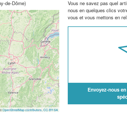
Puy-de-Dôme)
Vous ne savez pas quel arti
nous en quelques clics vot
vous et vous mettons en rela
Envoyez-nous en q
spéc
 ©
OpenStreetMap contributors,
CC-BY-SA