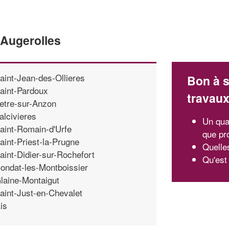
'Augerolles
aint-Jean-des-Ollieres
Bon à s
aint-Pardoux
travau
etre-sur-Anzon
alcivieres
Un quar
aint-Romain-d'Urfe
que pr
aint-Priest-la-Prugne
Quelle
aint-Didier-sur-Rochefort
Qu'est
ondat-les-Montboissier
laine-Montaigut
aint-Just-en-Chevalet
is