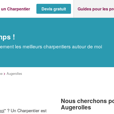
 un Charpentier
Devis gratuit
Guides pour les p
mps !
dement les meilleurs charpentiers autour de moi
me
>
Augerolles
Nous cherchons pou
Augerolles
moi
" ? Un Charpentier est