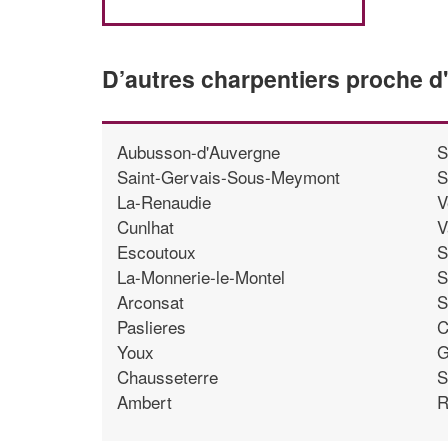
D’autres charpentiers proche d
Aubusson-d'Auvergne
S
Saint-Gervais-Sous-Meymont
S
La-Renaudie
V
Cunlhat
V
Escoutoux
S
La-Monnerie-le-Montel
S
Arconsat
S
Paslieres
C
Youx
G
Chausseterre
S
Ambert
R