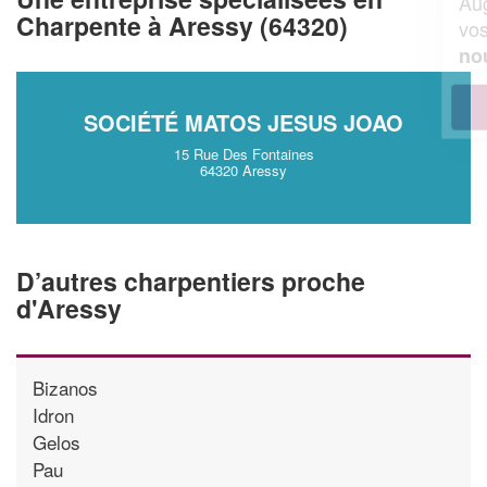
Augmentez votre
et
chiffre d'affaires
Charpente à Aressy (64320)
vos
tout en gagnant de
marges
!
nouveaux clients
En savoir plus
SOCIÉTÉ MATOS JESUS JOAO
15 Rue Des Fontaines
64320 Aressy
D’autres charpentiers proche
d'Aressy
Bizanos
Idron
Gelos
Pau