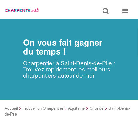
Toggle
Toggle
search
navigat
On vous fait gagner
du temps !
Charpentier à Saint-Denis-de-Pile :
Trouvez rapidement les meilleurs
charpentiers autour de moi
Accueil
>
Trouver un Charpentier
>
Aquitaine
>
Gironde
>
Saint-Denis-
de-Pile