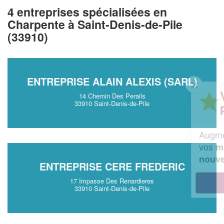
4 entreprises spécialisées en
Charpente à Saint-Denis-de-Pile
(33910)
ENTREPRISE ALAIN ALEXIS (SARL)
✕
Vous êtes un
14 Chemin Des Perails
33910 Saint-Denis-de-Pile
professionnel ?
Augmentez votre
et
chiffre d'affaires
vos
tout en gagnant de
marges
!
nouveaux clients
ENTREPRISE CERE FREDERIC
17 Impasse Des Renardieres
En savoir plus
33910 Saint-Denis-de-Pile