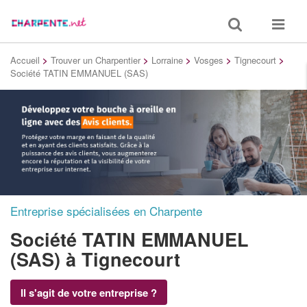
Toggle
Toggle
search
navigat
Accueil
>
Trouver un Charpentier
>
Lorraine
>
Vosges
>
Tignecourt
>
Société TATIN EMMANUEL (SAS)
Entreprise spécialisées en Charpente
Société TATIN EMMANUEL
(SAS)
à Tignecourt
Il s'agit de votre entreprise ?