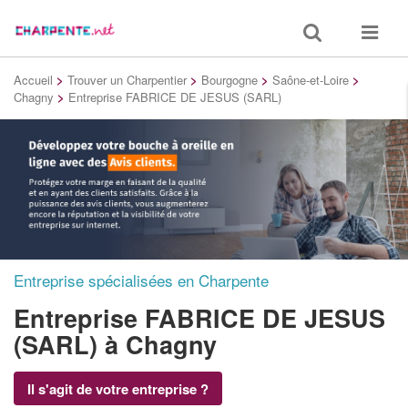
Toggle
Toggle
search
navigat
Accueil
>
Trouver un Charpentier
>
Bourgogne
>
Saône-et-Loire
>
Chagny
>
Entreprise FABRICE DE JESUS (SARL)
Entreprise spécialisées en Charpente
Entreprise FABRICE DE JESUS
(SARL)
à Chagny
Il s'agit de votre entreprise ?