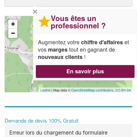
✕
Vous êtes un
professionnel ?
+
−
Augmentez votre
et
chiffre d'affaires
vos
tout en gagnant de
marges
!
nouveaux clients
En savoir plus
Leaflet
| Map data ©
OpenStreetMap contributors,
CC-BY-SA
Demande de devis 100% Gratuit
Erreur lors du chargement du formulaire