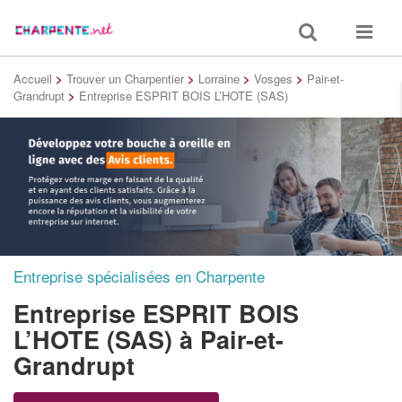
Toggle
Toggle
search
navigat
Accueil
>
Trouver un Charpentier
>
Lorraine
>
Vosges
>
Pair-et-
Grandrupt
>
Entreprise ESPRIT BOIS L’HOTE (SAS)
Entreprise spécialisées en Charpente
Entreprise ESPRIT BOIS
L’HOTE (SAS)
à Pair-et-
Grandrupt