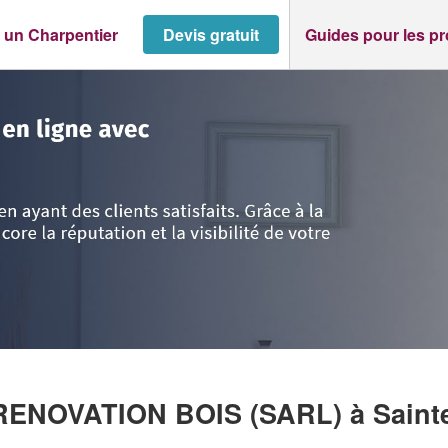
 un Charpentier
Devis gratuit
Guides pour les p
rente-Maritime
>
Saintes
>
Entreprise CONCEPTION RENOVATION BOIS (S
 RENOVATION BOIS (SARL)
à Saint