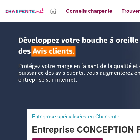
Conseils charpente
Trouver
Accueil
>
Trouver un Charpentier
>
Poitou-Charentes
>
Cha
Entreprise spécialisées en Charpente
Entreprise CONCEPTION