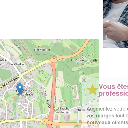
✕
Vous êtes un
professionnel ?
Augmentez votre
et
chiffre d'affaires
vos
tout en gagnant de
marges
!
nouveaux clients