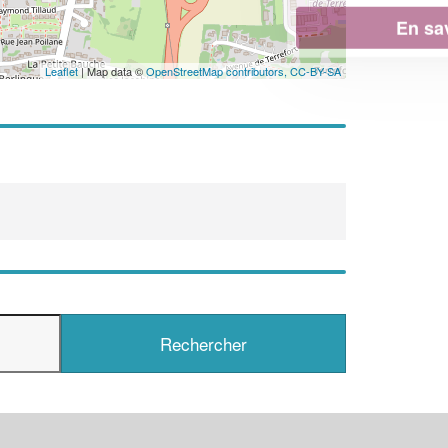
En savoir plus
Leaflet
| Map data ©
OpenStreetMap contributors,
CC-BY-SA