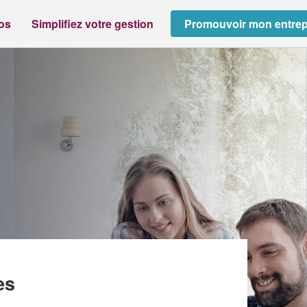
ros
Simplifiez votre gestion
Promouvoir mon entrep
ARL)
es