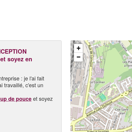
+
NCEPTION
−
t soyez en
eprise : je l'ai fait
i travaillé, c'est un
et soyez
oup de pouce