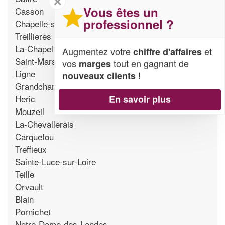
✕
Vous êtes un
Casson
professionnel ?
Chapelle-sur-Erdre
Treillieres
La-Chapelle-sur-Erdre
Augmentez votre
et
chiffre d'affaires
Saint-Mars-du-Desert
vos
tout en gagnant de
marges
Ligne
!
nouveaux clients
Grandchamp-des-Fontaines
Heric
En savoir plus
Mouzeil
La-Chevallerais
Carquefou
Treffieux
Sainte-Luce-sur-Loire
Teille
Orvault
Blain
Pornichet
Notre-Dame-des-Landes