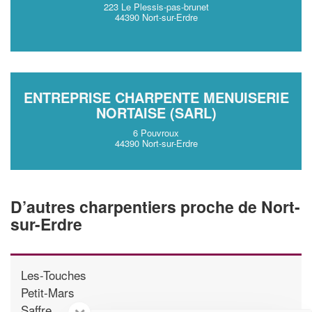
223 Le Plessis-pas-brunet
44390 Nort-sur-Erdre
ENTREPRISE CHARPENTE MENUISERIE
NORTAISE (SARL)
6 Pouvroux
44390 Nort-sur-Erdre
D’autres charpentiers proche de Nort-
sur-Erdre
Les-Touches
Petit-Mars
Saffre