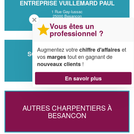
ENTREPRISE VUILLEMARD PAUL
1 Rue Gay-lussac
25000 Besancon
✕
Vous êtes un
professionnel ?
Augmentez votre
et
chiffre d'affaires
SOCIÉTÉ JO & TOIT (SARL)
vos
tout en gagnant de
marges
92 Rue De Dole
!
nouveaux clients
25000 Besancon
En savoir plus
AUTRES CHARPENTIERS À
BESANCON