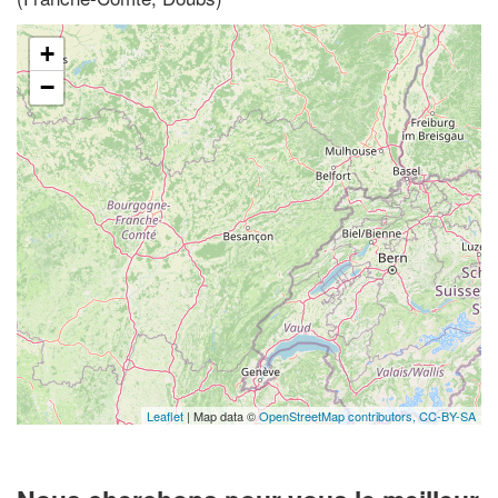
+
−
Leaflet
| Map data ©
OpenStreetMap contributors,
CC-BY-SA