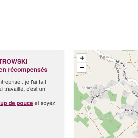
+
ATROWSKI
−
 en récompensés
eprise : je l'ai fait
i travaillé, c'est un
et soyez
oup de pouce