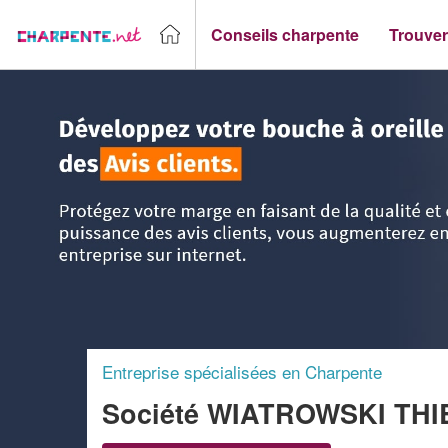
Conseils charpente
Trouver
Accueil
>
Trouver un Charpentier
>
Aquitaine
>
Dordogne
Entreprise spécialisées en Charpente
Société WIATROWSKI TH