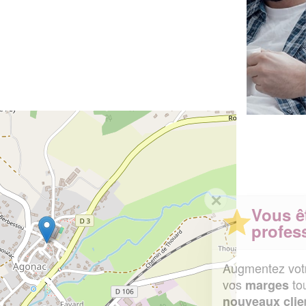
✕
Vous êtes un
professionnel ?
Augmentez votre
et
chiffre d'affaires
vos
tout en gagnant de
marges
!
nouveaux clients