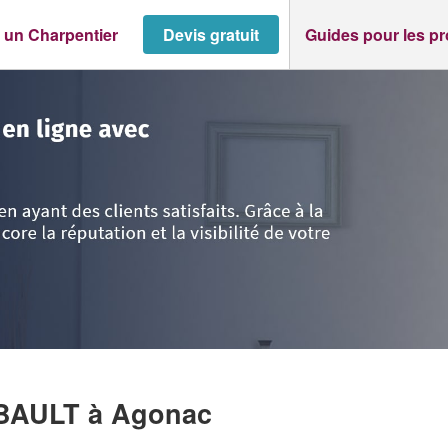
 un Charpentier
Devis gratuit
Guides pour les p
>
Agonac
>
Société WIATROWSKI THIBAULT
IBAULT
à Agonac