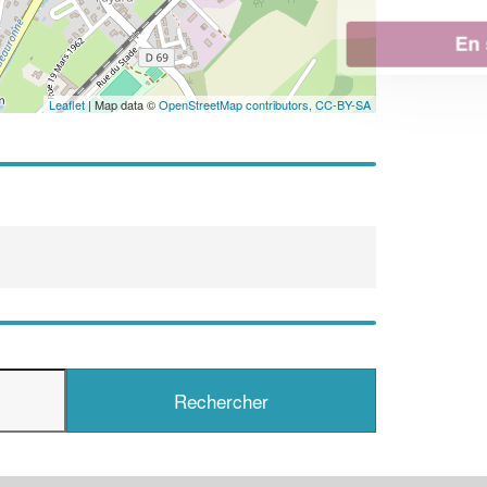
En savoir plus
Leaflet
| Map data ©
OpenStreetMap contributors,
CC-BY-SA