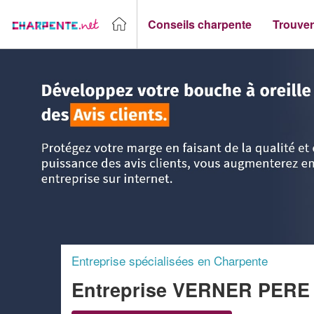
Conseils charpente
Trouver
Accueil
>
Trouver un Charpentier
>
Rhône-Alpes
>
Isère
>
Entreprise spécialisées en Charpente
Entreprise VERNER PERE