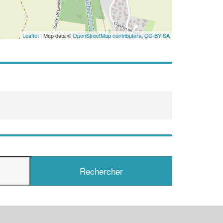
Leaflet
| Map data ©
OpenStreetMap contributors,
CC-BY-SA