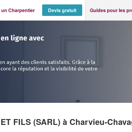
 un Charpentier
Devis gratuit
Guides pour les p
Charvieu-Chavagneux
>
Entreprise VERNER PERE ET FILS (SARL)
 ET FILS (SARL)
à Charvieu-Chav