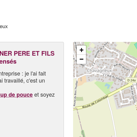
neux
+
NER PERE ET FILS
−
pensés
eprise : je l'ai fait
i travaillé, c'est un
et soyez
oup de pouce