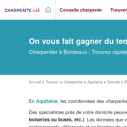
Conseils charpente
Trouver
On vous fait gagner du te
Charpentier à Bordeaux : Trouvez rapide
Accueil
>
Trouver un Charpentier
>
Aquitaine
>
Gironde
>
B
En
, les coordonnées des charpentie
Aquitaine
Des spécialistes près de votre domicile peuve
. Les données que v
boiseries ou buses, etc.)
professionnels référencés et en fonction de v