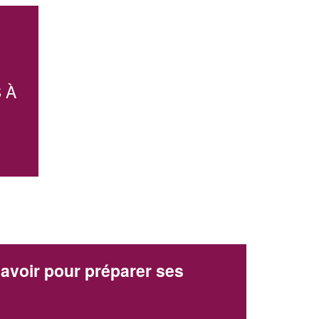
Augmentez votre
et
chiffre d'affaires
vos
tout en gagnant de
marges
!
nouveaux clients
 À
En savoir plus
avoir pour préparer ses
x