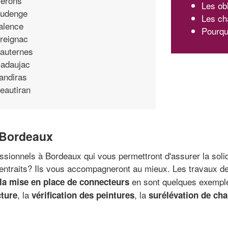
erons
Les ob
udenge
Les ch
alence
Pourquo
reignac
auternes
adaujac
andiras
eautiran
à Bordeaux
ssionnels à Bordeaux qui vous permettront d'assurer la soli
entraits? Ils vous accompagneront au mieux. Les travaux de 
en sont quelques exemple
 la mise en place de connecteurs
, la
, la
cture
vérification des peintures
surélévation de ch