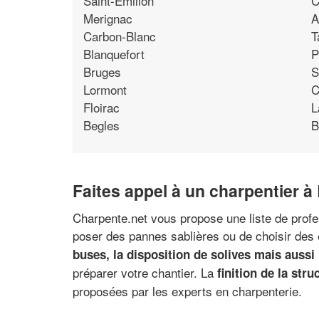
Saint-Emilion
C
Merignac
A
Carbon-Blanc
T
Blanquefort
P
Bruges
S
Lormont
C
Floirac
L
Begles
B
Faites appel à un charpentier 
Charpente.net vous propose une liste de profe
poser des pannes sablières ou de choisir des 
buses, la disposition de solives mais aussi
préparer votre chantier. La
finition de la stru
proposées par les experts en charpenterie.