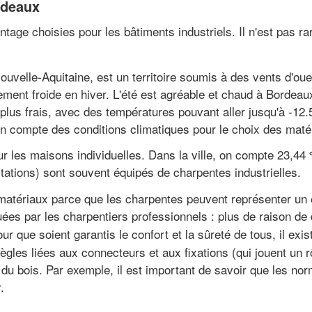
rdeaux
tage choisies pour les bâtiments industriels. Il n'est pas ra
ouvelle-Aquitaine, est un territoire soumis à des vents d'ou
ement froide en hiver. L'été est agréable et chaud à Bordea
plus frais, avec des températures pouvant aller jusqu'à -12.5°
n compte des conditions climatiques pour le choix des maté
our les maisons individuelles. Dans la ville, on compte 23,44
ations) sont souvent équipés de charpentes industrielles.
es matériaux parce que les charpentes peuvent représenter un
es par les charpentiers professionnels : plus de raison de 
our que soient garantis le confort et la sûreté de tous, il exis
ègles liées aux connecteurs et aux fixations (qui jouent un r
du bois. Par exemple, il est important de savoir que les no
.