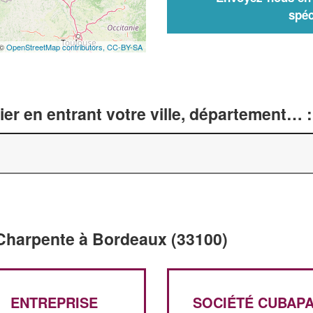
spéc
 ©
OpenStreetMap contributors,
CC-BY-SA
er en entrant votre ville, département… :
 Charpente à Bordeaux (33100)
ENTREPRISE
SOCIÉTÉ CUBAP