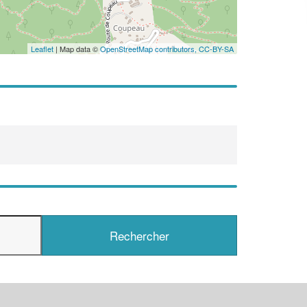
En savoir plus
Leaflet
| Map data ©
OpenStreetMap contributors,
CC-BY-SA