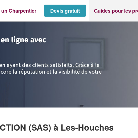
 un Charpentier
Devis gratuit
Guides pour les p
avoie
>
Les-Houches
>
Entreprise TGK CONSTRUCTION (SAS)
UCTION (SAS)
à Les-Houches