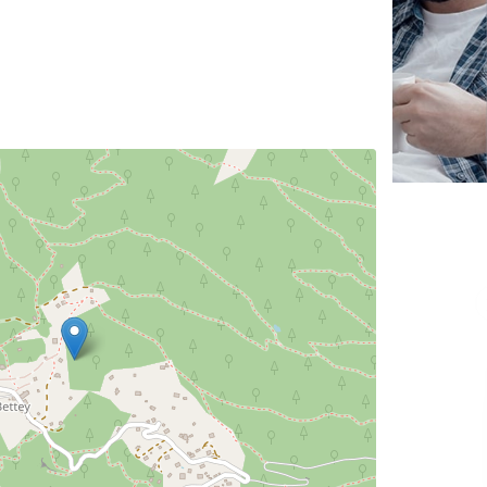
✕
Vous êtes un
professionnel ?
Augmentez votre
et
chiffre d'affaires
vos
tout en gagnant de
marges
!
nouveaux clients