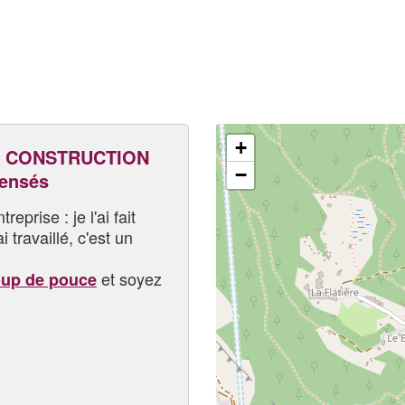
+
K CONSTRUCTION
−
pensés
eprise : je l'ai fait
i travaillé, c'est un
et soyez
oup de pouce