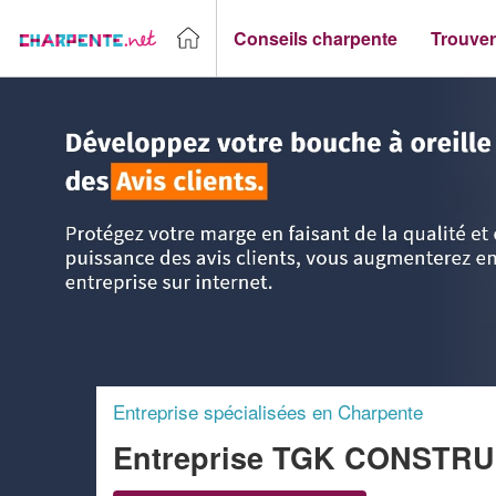
Conseils charpente
Trouver
Accueil
>
Trouver un Charpentier
>
Rhône-Alpes
>
Haute-S
Entreprise spécialisées en Charpente
Entreprise TGK CONSTR