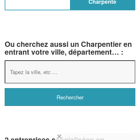
Charpente
Ou cherchez aussi un Charpentier en
entrant votre ville, département… :
✕
2 entreprises spécialisées en