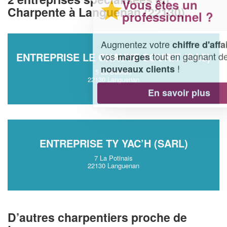
Vous êtes un
Charpente à Languenan (22130)
professionnel ?
Augmentez votre
et
chiffre d'affaires
vos
tout en gagnant de
ENTREPRISE LE CHAUVE SOURIT (SAS)
marges
!
nouveaux clients
5 La Boulais
22130 Languenan
En savoir plus
ENTREPRISE TY YAC’H (SARL)
7 La Potinais
22130 Languenan
D’autres charpentiers proche de