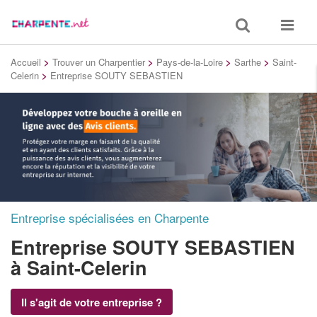
Toggle
Toggle
search
navigat
Accueil
>
Trouver un Charpentier
>
Pays-de-la-Loire
>
Sarthe
>
Saint-
Celerin
>
Entreprise SOUTY SEBASTIEN
Entreprise spécialisées en Charpente
Entreprise SOUTY SEBASTIEN
à Saint-Celerin
Il s'agit de votre entreprise ?