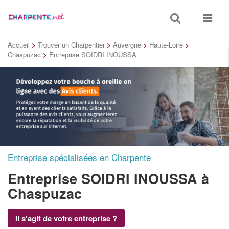
Toggle
Toggle
search
navigat
Accueil
>
Trouver un Charpentier
>
Auvergne
>
Haute-Loire
>
Chaspuzac
>
Entreprise SOIDRI INOUSSA
Entreprise spécialisées en Charpente
Entreprise SOIDRI INOUSSA
à
Chaspuzac
Il s'agit de votre entreprise ?