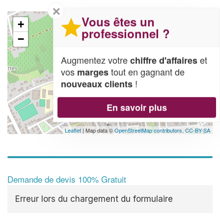
✕
Vous êtes un
+
professionnel ?
−
Augmentez votre
et
chiffre d'affaires
vos
tout en gagnant de
marges
!
nouveaux clients
En savoir plus
Leaflet
| Map data ©
OpenStreetMap contributors,
CC-BY-SA
Demande de devis 100% Gratuit
Erreur lors du chargement du formulaire