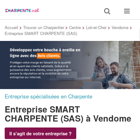
Toggle
Toggle
search
navigat
Accueil
>
Trouver un Charpentier
>
Centre
>
Loir-et-Cher
>
Vendome
>
Entreprise SMART CHARPENTE (SAS)
Entreprise spécialisées en Charpente
Entreprise SMART
CHARPENTE (SAS)
à Vendome
Il s'agit de votre entreprise ?