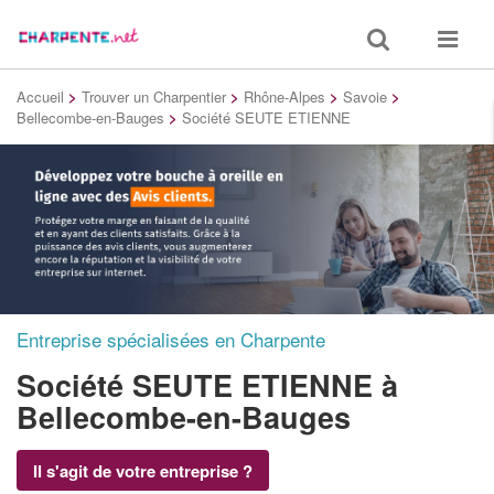
Toggle
Toggle
search
navigat
Accueil
>
Trouver un Charpentier
>
Rhône-Alpes
>
Savoie
>
Bellecombe-en-Bauges
>
Société SEUTE ETIENNE
Entreprise spécialisées en Charpente
Société SEUTE ETIENNE
à
Bellecombe-en-Bauges
Il s'agit de votre entreprise ?