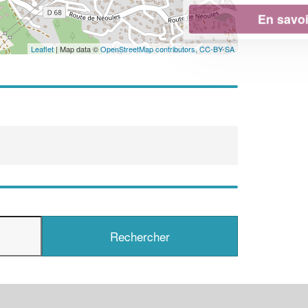
En savoir plus
Leaflet
| Map data ©
OpenStreetMap contributors,
CC-BY-SA