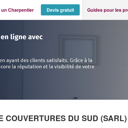
 un Charpentier
Devis gratuit
Guides pour les p
Côte d'Azur
>
Var
>
Rocbaron
>
Entreprise SEB ZINGUERIE COUVERTUR
RIE COUVERTURES DU SUD (SARL