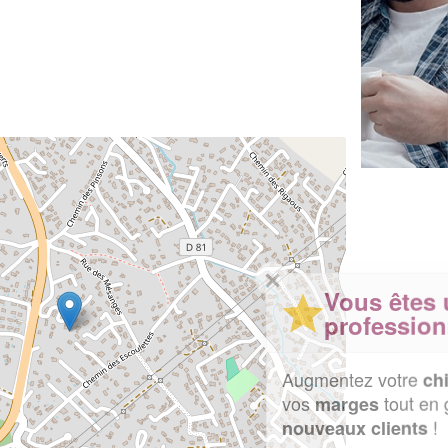
✕
Vous êtes un
professionnel ?
Augmentez votre
et
chiffre d'affaires
vos
tout en gagnant de
marges
!
nouveaux clients