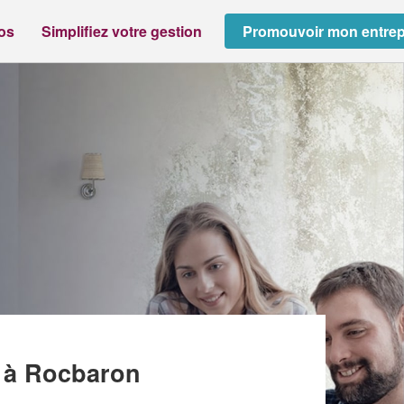
ros
Simplifiez votre gestion
Promouvoir mon entrep
ES DU SUD (SARL)
)
à Rocbaron