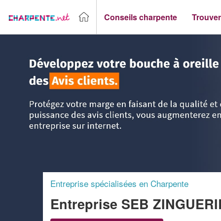
Conseils charpente
Trouver
Accueil
>
Trouver un Charpentier
>
PACA - Provence Alpes 
Entreprise spécialisées en Charpente
Entreprise SEB ZINGUE