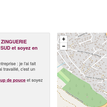
+
 ZINGUERIE
−
UD et soyez en
eprise : je l'ai fait
i travaillé, c'est un
et soyez
oup de pouce