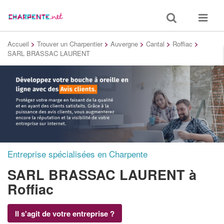
Toggle
Toggle
search
navigat
Accueil
>
Trouver un Charpentier
>
Auvergne
>
Cantal
>
Roffiac
>
SARL BRASSAC LAURENT
Entreprise spécialisées en Charpente
SARL BRASSAC LAURENT
à
Roffiac
Il s'agit de votre entreprise ?