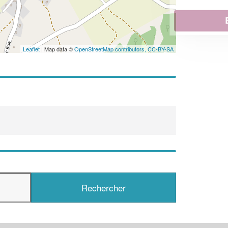
En savoir plus
Leaflet
| Map data ©
OpenStreetMap contributors,
CC-BY-SA