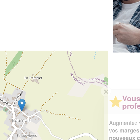
✕
Vous êtes un
professionnel ?
Augmentez votre
et
chiffre d'affaires
vos
tout en gagnant de
marges
!
nouveaux clients