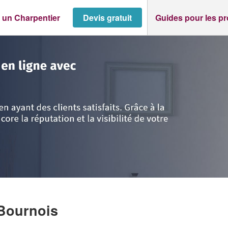
 un Charpentier
Devis gratuit
Guides pour les p
s
>
Bournois
>
SARL BOUR ET FRERE
Bournois