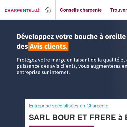
Conseils charpente
Trouver
Accueil
>
Trouver un Charpentier
>
Franche-Comté
>
Doub
Entreprise spécialisées en Charpente
SARL BOUR ET FRERE
à 