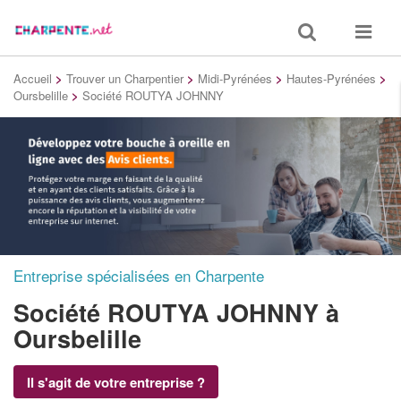
Toggle
Toggle
search
navigat
Accueil
>
Trouver un Charpentier
>
Midi-Pyrénées
>
Hautes-Pyrénées
>
Oursbelille
>
Société ROUTYA JOHNNY
Entreprise spécialisées en Charpente
Société ROUTYA JOHNNY
à
Oursbelille
Il s'agit de votre entreprise ?