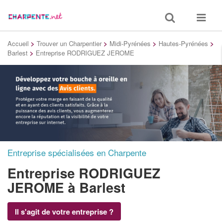
Toggle
Toggle
search
navigat
Accueil
>
Trouver un Charpentier
>
Midi-Pyrénées
>
Hautes-Pyrénées
>
Barlest
>
Entreprise RODRIGUEZ JEROME
Entreprise spécialisées en Charpente
Entreprise RODRIGUEZ
JEROME
à Barlest
Il s'agit de votre entreprise ?