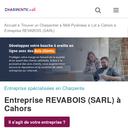
Toggle
Toggle
search
navigat
Accueil
>
Trouver un Charpentier
>
Midi-Pyrénées
>
Lot
>
Cahors
>
Entreprise REVABOIS (SARL)
Entreprise spécialisées en Charpente
Entreprise REVABOIS (SARL)
à
Cahors
Il s'agit de votre entreprise ?