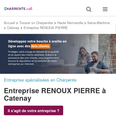
Toggle
Toggle
search
navigat
Accueil
>
Trouver un Charpentier
>
Haute Normandie
>
Seine-Maritime
>
Catenay
>
Entreprise RENOUX PIERRE
Entreprise spécialisées en Charpente
Entreprise RENOUX PIERRE
à
Catenay
Il s'agit de votre entreprise ?