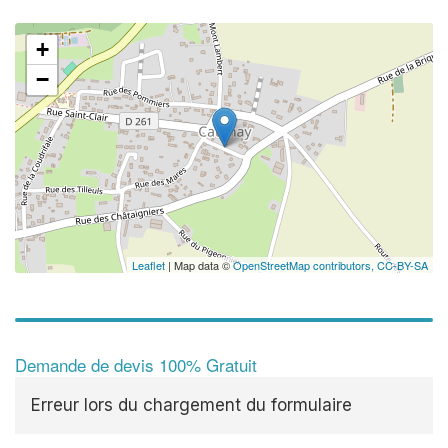
✕
+
Vous ê
−
profes
Augmentez vot
vos
to
marges
nouveaux clie
En 
Leaflet
| Map data ©
OpenStreetMap contributors,
CC-BY-SA
Demande de devis 100% Gratuit
Erreur lors du chargement du formulaire