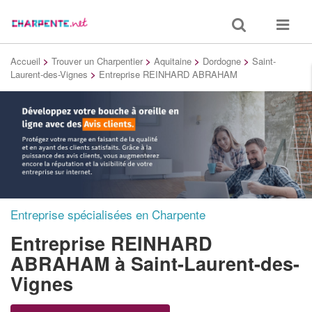
Toggle
Toggle
search
navigat
Accueil
>
Trouver un Charpentier
>
Aquitaine
>
Dordogne
>
Saint-
Laurent-des-Vignes
>
Entreprise REINHARD ABRAHAM
Entreprise spécialisées en Charpente
Entreprise REINHARD
ABRAHAM
à Saint-Laurent-des-
Vignes