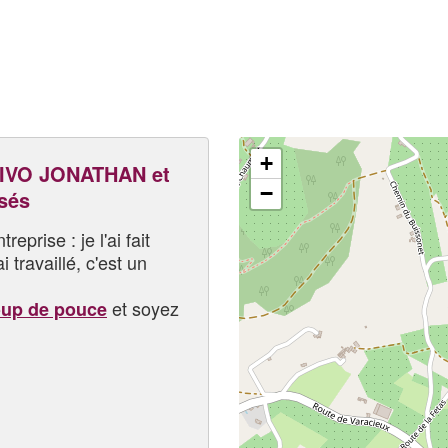
+
IVO JONATHAN et
−
sés
eprise : je l'ai fait
i travaillé, c'est un
et soyez
oup de pouce