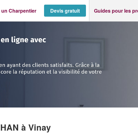
 un Charpentier
Devis gratuit
Guides pour les p
Vinay
>
Entreprise REDIVO JONATHAN
ATHAN
à Vinay