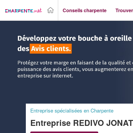
Conseils charpente
Trouver
Accueil
>
Trouver un Charpentier
>
Rhône-Alpes
>
Isère
>
Entreprise spécialisées en Charpente
Entreprise REDIVO JON