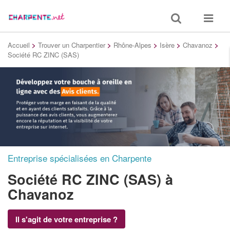
Toggle
Toggle
search
navigat
Accueil
>
Trouver un Charpentier
>
Rhône-Alpes
>
Isère
>
Chavanoz
>
Société RC ZINC (SAS)
Entreprise spécialisées en Charpente
Société RC ZINC (SAS)
à
Chavanoz
Il s'agit de votre entreprise ?