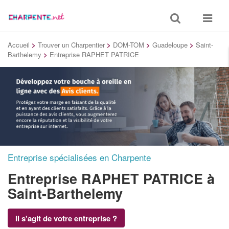
Toggle
Toggle
search
navigat
Accueil
>
Trouver un Charpentier
>
DOM-TOM
>
Guadeloupe
>
Saint-
Barthelemy
>
Entreprise RAPHET PATRICE
Entreprise spécialisées en Charpente
Entreprise RAPHET PATRICE
à
Saint-Barthelemy
Il s'agit de votre entreprise ?