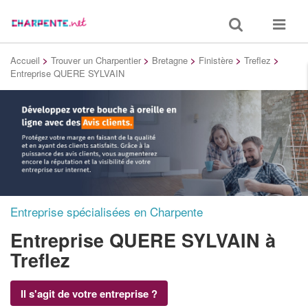
Toggle
Toggle
search
navigat
Accueil
>
Trouver un Charpentier
>
Bretagne
>
Finistère
>
Treflez
>
Entreprise QUERE SYLVAIN
Entreprise spécialisées en Charpente
Entreprise QUERE SYLVAIN
à
Treflez
Il s'agit de votre entreprise ?