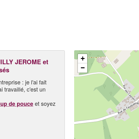
+
ILLY JEROME et
−
sés
eprise : je l'ai fait
i travaillé, c'est un
et soyez
oup de pouce