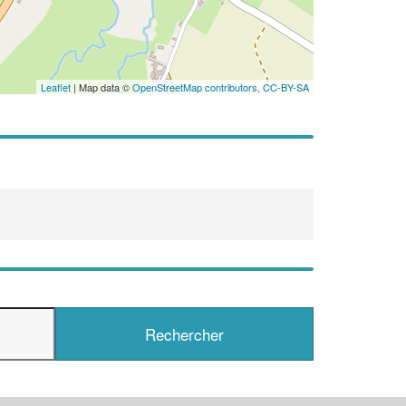
En savoir plus
Leaflet
| Map data ©
OpenStreetMap contributors,
CC-BY-SA