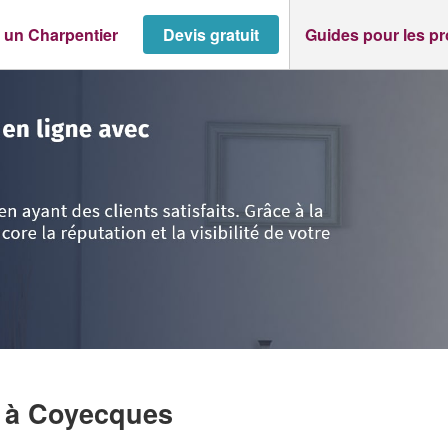
 un Charpentier
Devis gratuit
Guides pour les p
as-de-Calais
>
Coyecques
>
Société POUILLY JEROME
E
à Coyecques