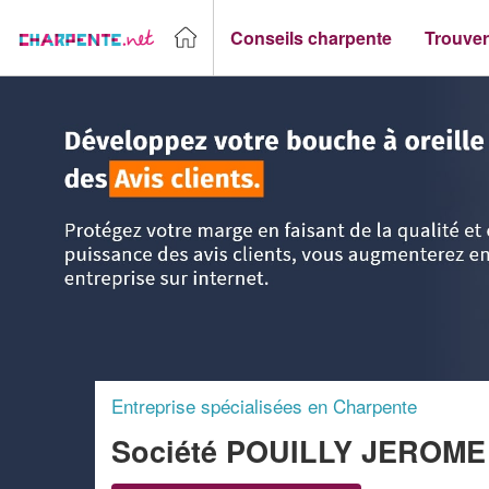
Conseils charpente
Trouver
Accueil
>
Trouver un Charpentier
>
Nord Pas-de-Calais
>
P
Entreprise spécialisées en Charpente
Société POUILLY JEROM